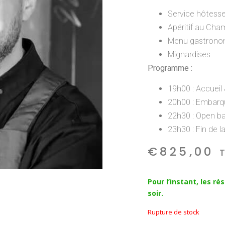
Service hôtesses
Apéritif au Ch
Menu gastronom
Mignardises
Programme :
19h00 : Accueil 
20h00 : Embar
22h30 : Open ba
23h30 : Fin de l
€
825,00
Pour l’instant, les r
soir.
Rupture de stock