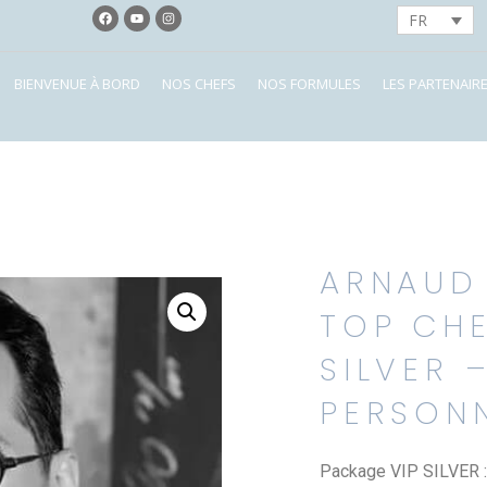
FR
BIENVENUE À BORD
NOS CHEFS
NOS FORMULES
LES PARTENAIR
ARNAUD
TOP CHE
SILVER 
PERSON
Package VIP SILVER :