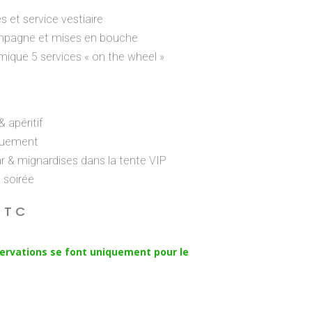
 et service vestiaire
ampagne et mises en bouche
ique 5 services « on the wheel »
& apéritif
quement
r & mignardises dans la tente VIP
a soirée
TTC
éservations se font uniquement pour le