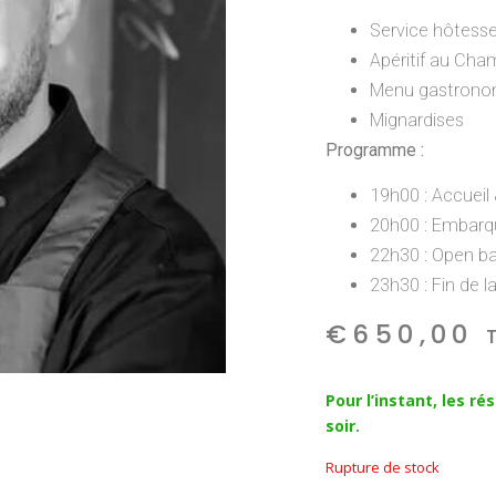
Service hôtesses
Apéritif au Ch
Menu gastronom
Mignardises
Programme :
19h00 : Accueil 
20h00 : Embar
22h30 : Open ba
23h30 : Fin de l
€
650,00
Pour l’instant, les r
soir.
Rupture de stock