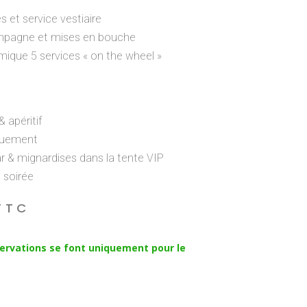
 et service vestiaire
ampagne et mises en bouche
ique 5 services « on the wheel »
& apéritif
quement
r & mignardises dans la tente VIP
a soirée
TTC
éservations se font uniquement pour le