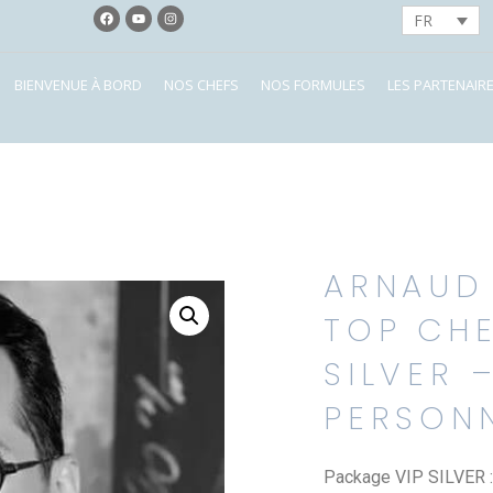
FR
BIENVENUE À BORD
NOS CHEFS
NOS FORMULES
LES PARTENAIR
ARNAUD
TOP CHE
SILVER 
PERSON
Package VIP SILVER :