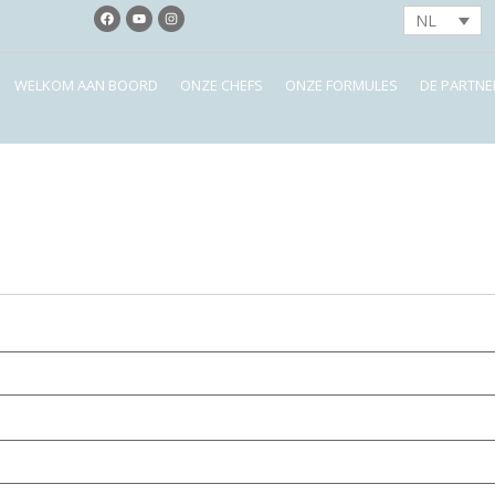
NL
WELKOM AAN BOORD
ONZE CHEFS
ONZE FORMULES
DE PARTNE