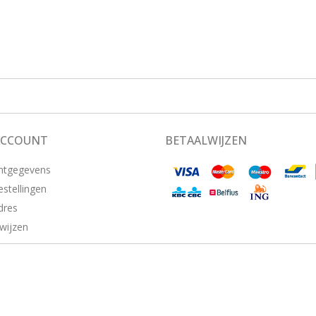
ACCOUNT
BETAALWIJZEN
ntgegevens
estellingen
dres
wijzen