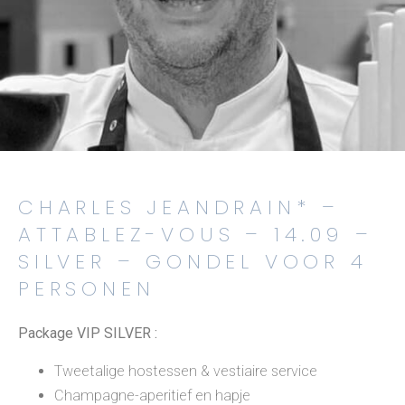
CHARLES JEANDRAIN* –
ATTABLEZ-VOUS – 14.09 –
SILVER – GONDEL VOOR 4
PERSONEN
Package VIP SILVER :
Tweetalige hostessen & vestiaire service
Champagne-aperitief en hapje